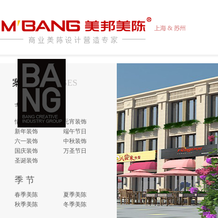
案例介绍
CASES
节 日
情人节日
元宵装饰
新年装饰
端午节日
六一装饰
中秋装饰
国庆装饰
万圣节日
圣诞装饰
季 节
春季美陈
夏季美陈
秋季美陈
冬季美陈