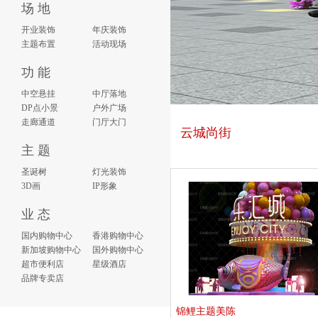
场 地
开业装饰
年庆装饰
主题布置
活动现场
功 能
中空悬挂
中厅落地
DP点小景
户外广场
走廊通道
门厅大门
云城尚街
主 题
圣诞树
灯光装饰
3D画
IP形象
业 态
国内购物中心
香港购物中心
新加坡购物中心
国外购物中心
超市便利店
星级酒店
品牌专卖店
锦鲤主题美陈