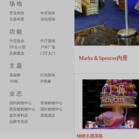
场 地
开业装饰
年庆装饰
主题布置
活动现场
功 能
中空悬挂
中厅落地
DP点小景
户外广场
走廊通道
门厅大门
Marks＆Spencer内景
主 题
圣诞树
灯光装饰
3D画
IP形象
业 态
国内购物中心
香港购物中心
新加坡购物中心
国外购物中心
超市便利店
星级酒店
品牌专卖店
锦鲤主题美陈