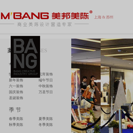
案例介绍
CASES
节 日
情人节日
元宵装饰
新年装饰
端午节日
六一装饰
中秋装饰
国庆装饰
万圣节日
圣诞装饰
季 节
春季美陈
夏季美陈
秋季美陈
冬季美陈