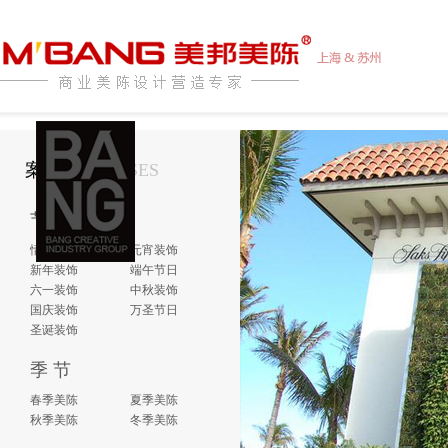
案例介绍
CASES
节 日
情人节日
元宵装饰
新年装饰
端午节日
六一装饰
中秋装饰
国庆装饰
万圣节日
圣诞装饰
季 节
春季美陈
夏季美陈
秋季美陈
冬季美陈