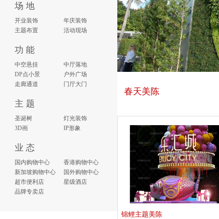
场 地
开业装饰
年庆装饰
主题布置
活动现场
功 能
中空悬挂
中厅落地
DP点小景
户外广场
走廊通道
门厅大门
春天美陈
主 题
圣诞树
灯光装饰
3D画
IP形象
业 态
国内购物中心
香港购物中心
新加坡购物中心
国外购物中心
超市便利店
星级酒店
品牌专卖店
锦鲤主题美陈