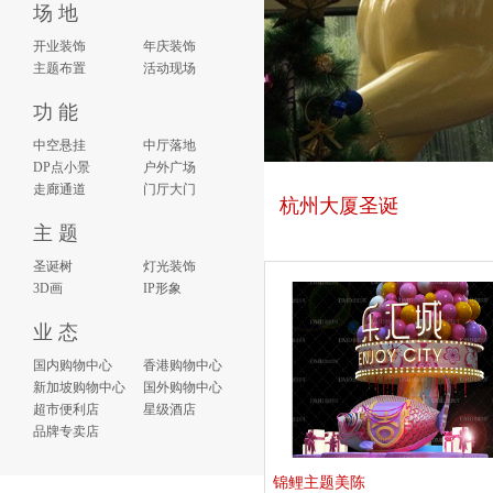
场 地
开业装饰
年庆装饰
主题布置
活动现场
功 能
中空悬挂
中厅落地
DP点小景
户外广场
走廊通道
门厅大门
杭州大厦圣诞
主 题
圣诞树
灯光装饰
3D画
IP形象
业 态
国内购物中心
香港购物中心
新加坡购物中心
国外购物中心
超市便利店
星级酒店
品牌专卖店
锦鲤主题美陈