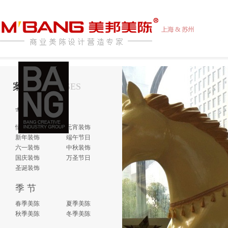
案例介绍
CASES
节 日
情人节日
元宵装饰
新年装饰
端午节日
六一装饰
中秋装饰
国庆装饰
万圣节日
圣诞装饰
季 节
春季美陈
夏季美陈
秋季美陈
冬季美陈