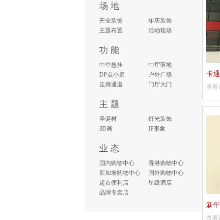
场 地
开业装饰
年庆装饰
主题布置
活动现场
功 能
中空悬挂
中厅落地
卡通
DP点小景
户外广场
走廊通道
门厅大门
查看
主 题
圣诞树
灯光装饰
3D画
IP形象
业 态
国内购物中心
香港购物中心
新加坡购物中心
国外购物中心
超市便利店
星级酒店
品牌专卖店
新年
查看