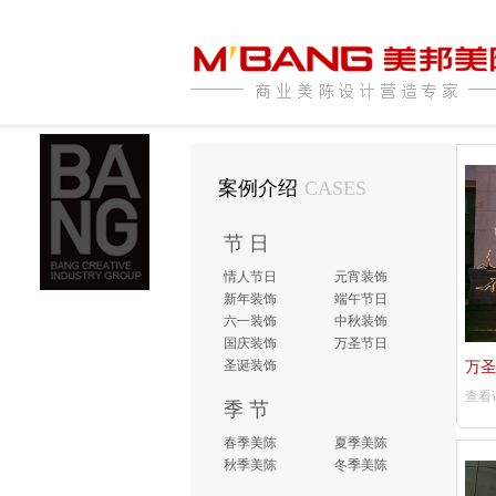
案例介绍
CASES
节 日
情人节日
元宵装饰
新年装饰
端午节日
六一装饰
中秋装饰
国庆装饰
万圣节日
圣诞装饰
万圣
查看
季 节
春季美陈
夏季美陈
秋季美陈
冬季美陈